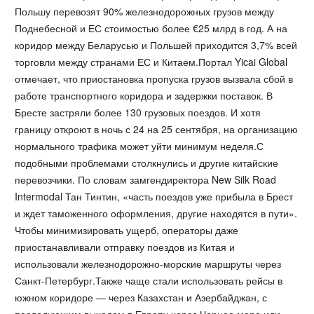
Польшу перевозят 90% железнодорожных грузов между
Поднебесной и ЕС стоимостью более €25 млрд в год. А на
коридор между Беларусью и Польшей приходится 3,7% всей
торговли между странами ЕС и Китаем.Портал Yicai Global
отмечает, что приостановка пропуска грузов вызвала сбой в
работе транспортного коридора и задержки поставок. В
Бресте застряли более 130 грузовых поездов. И хотя
границу откроют в ночь с 24 на 25 сентября, на организацию
нормального трафика может уйти минимум неделя.С
подобными проблемами столкнулись и другие китайские
перевозчики. По словам замгендиректора New Silk Road
Intermodal Тан Тинтин, «часть поездов уже прибыла в Брест
и ждет таможенного оформления, другие находятся в пути».
Чтобы минимизировать ущерб, операторы даже
приостанавливали отправку поездов из Китая и
использовали железнодорожно-морские маршруты через
Санкт-Петербург.Также чаще стали использовать рейсы в
южном коридоре — через Казахстан и Азербайджан, с