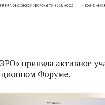
ЕТЕРБУРГ
,
ОБУХОВСКОЙ ОБОРОНЫ, 76К4
,
305
,
192029
KD@KD-AERO.
РО» приняла активное уча
ационном Форуме.