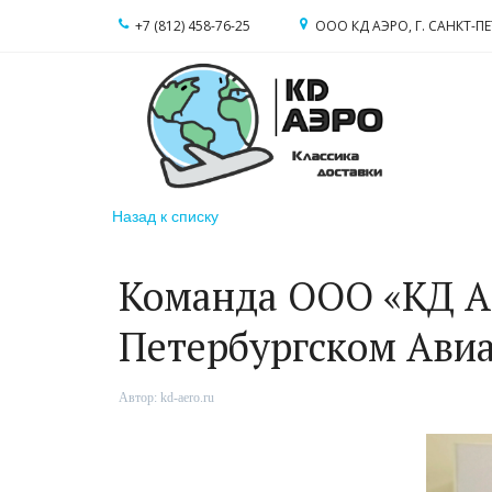
+7 (812) 458-76-25
ООО КД АЭРО
,
Г. САНКТ-П
Назад к списку
Команда ООО «КД АЭ
Петербургском Ави
Автор:
kd-aero.ru