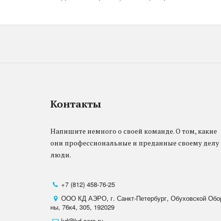
Контакты
Напишите немного о своей команде. О том, какие 
они профессиональные и преданные своему делу 
люди. 

+7 (812) 458-76-25
ООО КД АЭРО
,
г. Санкт-Петербург
,
Обуховской Обо
ны, 76к4
,
305
,
192029
kd@kd-aero.ru